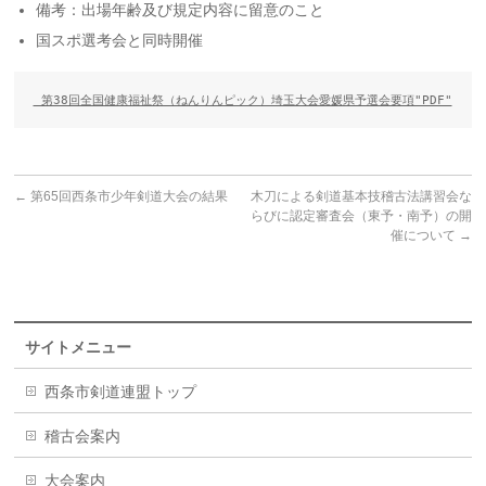
備考：出場年齢及び規定内容に留意のこと
国スポ選考会と同時開催
 第38回全国健康福祉祭（ねんりんピック）埼玉大会愛媛県予選会要項"PDF"
←
第65回西条市少年剣道大会の結果
木刀による剣道基本技稽古法講習会な
らびに認定審査会（東予・南予）の開
催について
→
サイトメニュー
西条市剣道連盟トップ
稽古会案内
大会案内