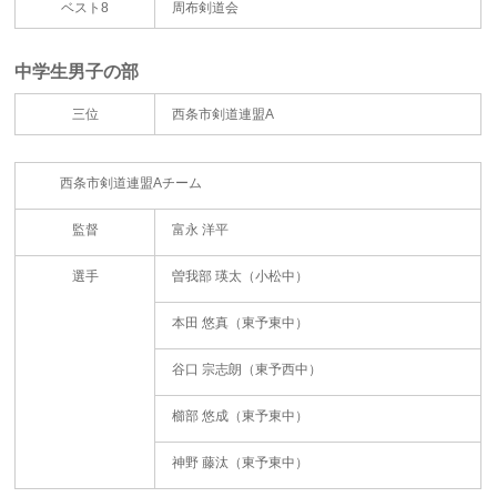
ベスト8
周布剣道会
中学生男子の部
三位
西条市剣道連盟A
西条市剣道連盟Aチーム
監督
富永 洋平
選手
曽我部 瑛太（小松中）
本田 悠真（東予東中）
谷口 宗志朗（東予西中）
櫛部 悠成（東予東中）
神野 藤汰（東予東中）