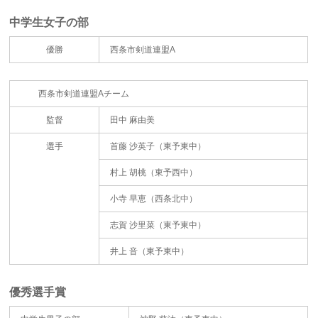
中学生女子の部
優勝
西条市剣道連盟A
西条市剣道連盟Aチーム
監督
田中 麻由美
選手
首藤 沙英子（東予東中）
村上 胡桃（東予西中）
小寺 早恵（西条北中）
志賀 沙里菜（東予東中）
井上 音（東予東中）
優秀選手賞