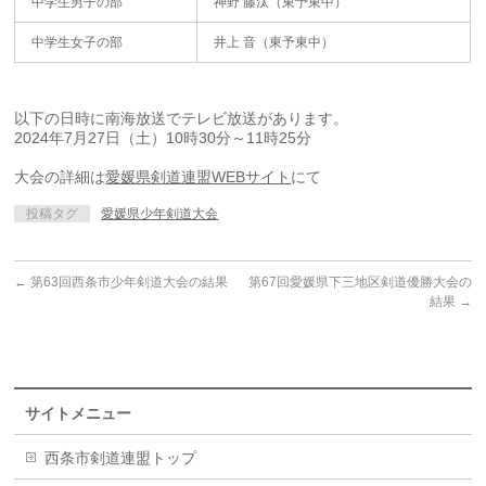
中学生男子の部
神野 藤汰（東予東中）
中学生女子の部
井上 音（東予東中）
以下の日時に南海放送でテレビ放送があります。
2024年7月27日（土）10時30分～11時25分
大会の詳細は
愛媛県剣道連盟WEBサイト
にて
投稿タグ
愛媛県少年剣道大会
←
第63回西条市少年剣道大会の結果
第67回愛媛県下三地区剣道優勝大会の
結果
→
サイトメニュー
西条市剣道連盟トップ