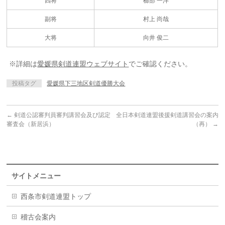
四将
櫛部 一洋
副将
村上 尚哉
大将
向井 俊二
※詳細は
愛媛県剣道連盟ウェブサイト
でご確認ください。
投稿タグ
愛媛県下三地区剣道優勝大会
←
剣道公認審判員審判講習会及び認定
全日本剣道連盟後援剣道講習会の案内
審査会（新居浜）
（再）
→
サイトメニュー
西条市剣道連盟トップ
稽古会案内