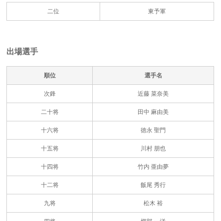
二位
東予軍
出場選手
順位
選手名
次鋒
近藤 菜奈美
二十将
田中 麻由美
十六将
徳永 聖門
十五将
川村 朋也
十四将
竹内 亜由夢
十二将
飯尾 秀行
九将
松木 裕