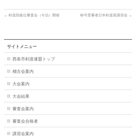
←
剣道段級位審査会（今治）開催
称号受審者日本剣道形講習会
→
サイトメニュー
西条市剣道連盟トップ
稽古会案内
大会案内
大会結果
審査会案内
審査会合格者
講習会案内