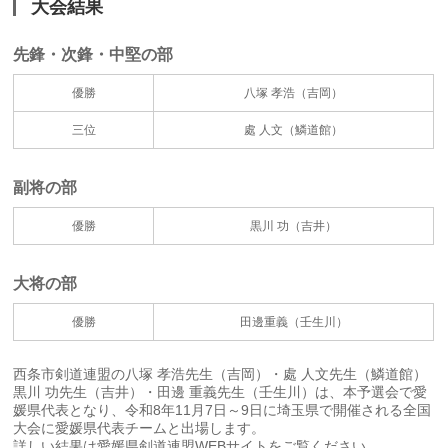
大会結果
先鋒・次鋒・中堅の部
優勝
八塚 孝浩（吉岡）
三位
處 人文（鱗道館）
副将の部
優勝
黒川 功（吉井）
大将の部
優勝
田邊重義（壬生川）
西条市剣道連盟の八塚 孝浩先生（吉岡）・處 人文先生（鱗道館）
黒川 功先生（吉井）・田邊 重義先生（壬生川）は、本予選会で愛
媛県代表となり、令和8年11月7日～9日に埼玉県で開催される全国
大会に愛媛県代表チームと出場します。
詳しい結果は
愛媛県剣道連盟WEBサイト
をご覧ください。