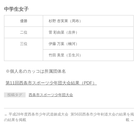
中学生女子
優勝
杉野 杏実果（周布）
二位
菅 彩由菜（吉井）
三位
伊藤 万葉（楠河）
竹田 美里（壬生川）
※個人名のカッコは所属団体名
第11回西条市スポーツ少年団大会結果（PDF）
投稿タグ
西条市スポーツ少年団大会
←
平成28年度西条市少年武道錬成大会
第56回西条市少年剣道大会の結果を掲
の結果を掲載
載
→