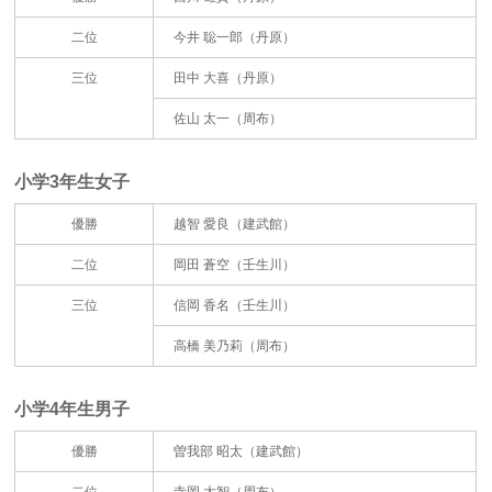
二位
今井 聡一郎（丹原）
三位
田中 大喜（丹原）
佐山 太一（周布）
小学3年生女子
優勝
越智 愛良（建武館）
二位
岡田 蒼空（壬生川）
三位
信岡 香名（壬生川）
高橋 美乃莉（周布）
小学4年生男子
優勝
曽我部 昭太（建武館）