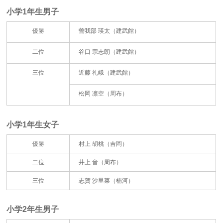
小学1年生男子
優勝
曽我部 瑛太（建武館）
二位
谷口 宗志朗（建武館）
三位
近藤 礼峨（建武館）
松岡 凛空（周布）
小学1年生女子
優勝
村上 胡桃（吉岡）
二位
井上 音（周布）
三位
志賀 沙里菜（楠河）
小学2年生男子