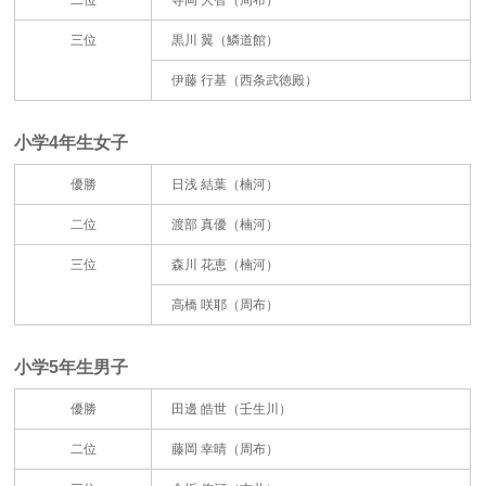
二位
寺岡 大智（周布）
三位
黒川 翼（鱗道館）
伊藤 行基（西条武徳殿）
小学4年生女子
優勝
日浅 結葉（楠河）
二位
渡部 真優（楠河）
三位
森川 花恵（楠河）
高橋 咲耶（周布）
小学5年生男子
優勝
田邊 皓世（壬生川）
二位
藤岡 幸晴（周布）