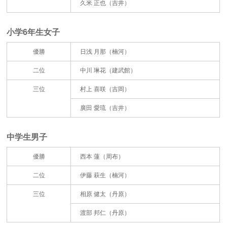
久米 正也（吉井）
小学6年生女子
優勝
日浅 月那（楠河）
二位
中川 琳花（建武館）
三位
村上 喜咲（吉岡）
廣田 愛琉（吉井）
中学生男子
優勝
西本 蓮（周布）
二位
伊藤 萩生（楠河）
三位
相原 健太（丹原）
渡部 邦仁（丹原）