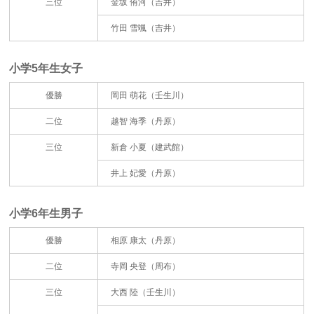
三位
金坂 侑河（吉井）
竹田 雪颯（吉井）
小学5年生女子
優勝
岡田 萌花（壬生川）
二位
越智 海季（丹原）
三位
新倉 小夏（建武館）
井上 妃愛（丹原）
小学6年生男子
優勝
相原 康太（丹原）
二位
寺岡 央登（周布）
三位
大西 陸（壬生川）