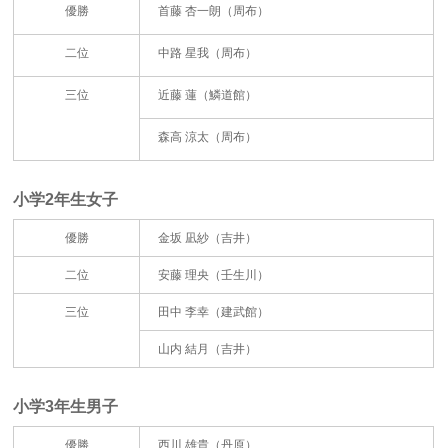
優勝
首藤 杏一朗（周布）
二位
中路 星我（周布）
三位
近藤 蓮（鱗道館）
森高 涼太（周布）
小学2年生女子
優勝
金坂 凪紗（吉井）
二位
安藤 理央（壬生川）
三位
田中 李幸（建武館）
山内 結月（吉井）
小学3年生男子
優勝
西川 雄貴（丹原）