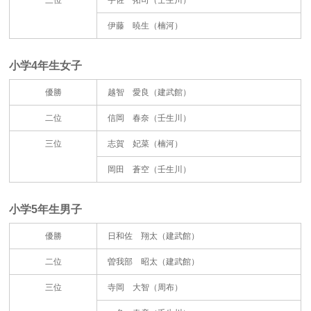
三位
宇佐 拓司（壬生川）
伊藤 暁生（楠河）
小学4年生女子
優勝
越智 愛良（建武館）
二位
信岡 春奈（壬生川）
三位
志賀 妃菜（楠河）
岡田 蒼空（壬生川）
小学5年生男子
優勝
日和佐 翔太（建武館）
二位
曽我部 昭太（建武館）
三位
寺岡 大智（周布）