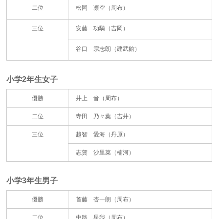
二位
松岡 凛空（周布）
三位
安藤 功騎（吉岡）
谷口 宗志朗（建武館）
小学2年生女子
優勝
井上 音（周布）
二位
寺田 乃々葉（吉井）
三位
越智 愛海（丹原）
志賀 沙里菜（楠河）
小学3年生男子
優勝
首藤 杏一朗（周布）
二位
中路 星我（周布）