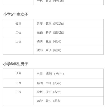
一色 春彦（壬生川）
小学5年生女子
優勝
近藤 花夏（建武館）
二位
佐伯 莉子（建武館）
三位
森川 花恵（楠河）
渡部 真優（楠河）
小学6年生男子
優勝
雪颯（吉井）
竹田
二位
藤岡 幸晴（周布）
三位
金坂 侑河（吉井）
越智 敦也（周布）