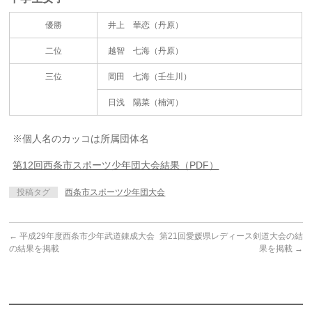
優勝
井上 華恋（丹原）
二位
越智 七海（丹原）
三位
岡田 七海（壬生川）
日浅 陽菜（楠河）
※個人名のカッコは所属団体名
第12回西条市スポーツ少年団大会結果（PDF）
投稿タグ
西条市スポーツ少年団大会
←
平成29年度西条市少年武道錬成大会
第21回愛媛県レディース剣道大会の結
の結果を掲載
果を掲載
→