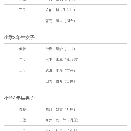
三位
佐伯 駿（壬生川）
森高 涼大（周布）
小学3年生女子
優勝
金坂 凪紗（吉井）
二位
田中 李幸（建武館）
三位
武田 唯愛（吉井）
山内 優月（吉井）
小学4年生男子
優勝
西川 雄貴（丹原）
二位
今井 聡一郎（丹原）