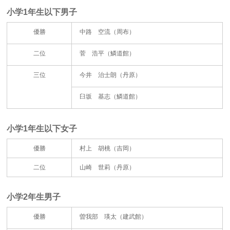
小学1年生以下男子
優勝
中路 空流（周布）
二位
菅 浩平（鱗道館）
三位
今井 治士朗（丹原）
臼坂 基志（鱗道館）
小学1年生以下女子
優勝
村上 胡桃（吉岡）
二位
山崎 世莉（丹原）
小学2年生男子
優勝
曽我部 瑛太（建武館）