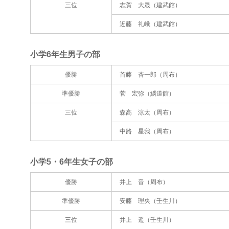
三位
志賀 大晟（建武館）
近藤 礼峨（建武館）
小学6年生男子の部
優勝
首藤 杏一郎（周布）
準優勝
菅 宏弥（鱗道館）
三位
森高 涼太（周布）
中路 星我（周布）
小学5・6年生女子の部
優勝
井上 音（周布）
準優勝
安藤 理央（壬生川）
三位
井上 遥（壬生川）