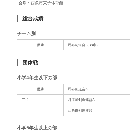
会場：西条市東予体育館
総合成績
チーム別
優勝
周布剣道会（38点）
団体戦
小学4年生以下の部
優勝
周布剣道会A
三位
丹原町剣道連盟A
西条市剣道連盟
小学5年生以上の部