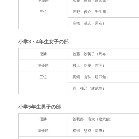
準優勝
加藤 蓮雄（建武館）
三位
浅野 俊介（壬生川）
高橋 基志（周布）
小学3・4年生女子の部
優勝
首藤 沙英子（周布）
準優勝
村上 胡桃（吉岡）
三位
真鍋 杏珠（建武館）
丹 柚乃（建武館）
小学5年生男子の部
優勝
曽我部 瑛太（建武館）
準優勝
櫛部 悠成（周布）