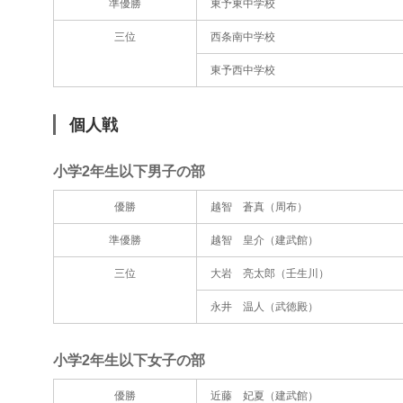
準優勝
東予東中学校
三位
西条南中学校
東予西中学校
個人戦
小学2年生以下男子の部
優勝
越智 蒼真（周布）
準優勝
越智 皇介（建武館）
三位
大岩 亮太郎（壬生川）
永井 温人（武徳殿）
小学2年生以下女子の部
優勝
近藤 妃夏（建武館）