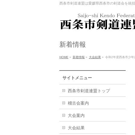
西条市剣道連盟は愛媛県西条市の剣道会を統
新着情報
HOME
»
新着情報
»
大会結果
»
令和2年度西条市少年
サイトメニュー
西条市剣道連盟トップ
稽古会案内
大会案内
大会結果