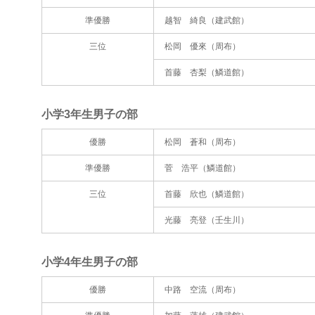
準優勝
越智 綺良（建武館）
三位
松岡 優來（周布）
首藤 杏梨（鱗道館）
小学3年生男子の部
優勝
松岡 蒼和（周布）
準優勝
菅 浩平（鱗道館）
三位
首藤 欣也（鱗道館）
光藤 亮登（壬生川）
小学4年生男子の部
優勝
中路 空流（周布）