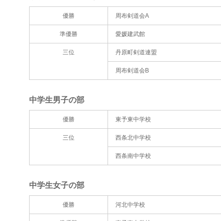
優勝
周布剣道会A
準優勝
愛媛建武館
三位
丹原町剣道連盟
周布剣道会B
中学生男子の部
優勝
東予東中学校
三位
西条北中学校
西条南中学校
中学生女子の部
優勝
河北中学校