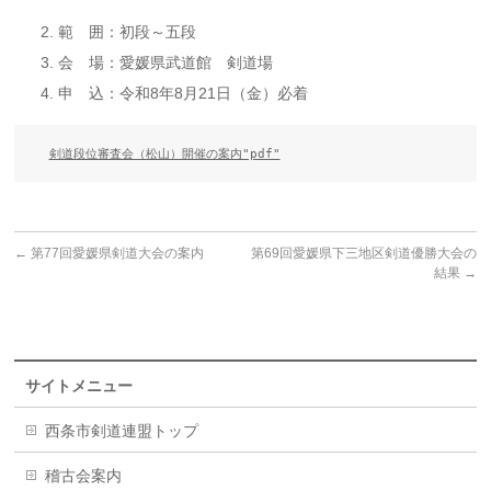
範 囲：初段～五段
会 場：愛媛県武道館 剣道場
申 込：令和8年8月21日（金）必着
剣道段位審査会（松山）開催の案内"pdf"
←
第77回愛媛県剣道大会の案内
第69回愛媛県下三地区剣道優勝大会の
結果
→
サイトメニュー
西条市剣道連盟トップ
稽古会案内