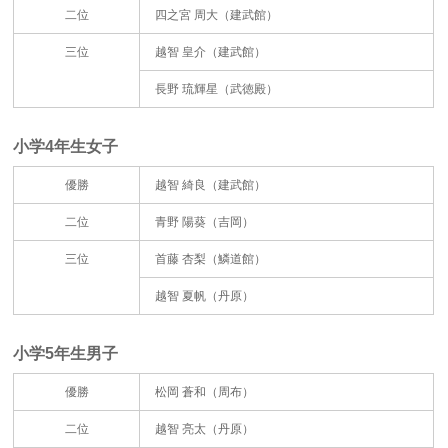
二位
四之宮 周大（建武館）
三位
越智 皇介（建武館）
長野 琉輝星（武徳殿）
小学4年生女子
優勝
越智 綺良（建武館）
二位
青野 陽葵（吉岡）
三位
首藤 杏梨（鱗道館）
越智 夏帆（丹原）
小学5年生男子
優勝
松岡 蒼和（周布）
二位
越智 亮太（丹原）