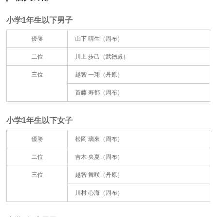
小学1年生以下男子
優勝
山下 晴生（周布）
二位
川上 歩己（武徳殿）
三位
越智 一翔（丹原）
首藤 寿都（周布）
小学1年生以下女子
優勝
松岡 璃來（周布）
二位
吉木 央夏（周布）
三位
越智 舞咲（丹原）
川村 心海（周布）