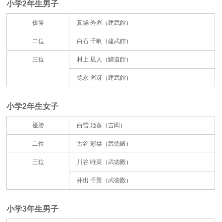
小学2年生男子
優勝
真鍋 秀彪（建武館）
二位
白石 千畝（建武館）
三位
村上 凪人（鱗道館）
徳永 彪冴（建武館）
小学2年生女子
優勝
白雪 姫葵（吉岡）
二位
古谷 彩栞（武徳殿）
三位
川谷 唯菜（武徳殿）
井出 千景（武徳殿）
小学3年生男子