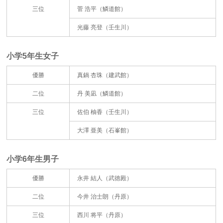
三位
菅 浩平（鱗道館）
光藤 亮登（壬生川）
小学5年生女子
優勝
真鍋 杏珠（建武館）
二位
丹 美凪（鱗道館）
三位
佐伯 柚香（壬生川）
大澤 亜美（石峯館）
小学6年生男子
優勝
永井 結人（武徳殿）
二位
今井 治士朗（丹原）
三位
西川 将平（丹原）