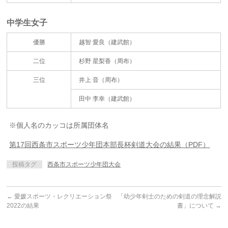
中学生女子
優勝
越智 愛良（建武館）
二位
杉野 星梨香（周布）
三位
井上 音（周布）
田中 李幸（建武館）
※個人名のカッコは所属団体名
第17回西条市スポーツ少年団本部長杯剣道大会の結果（PDF）
投稿タグ
西条市スポーツ少年団大会
←
愛媛スポーツ・レクリエーション祭
「幼少年剣士のための剣道の理念解説
2022の結果
書」について
→