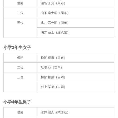
優勝
越智 蒼真（周布）
二位
山下 幸士郎（周布）
三位
永井 宏一郎（周布）
明野 蓮士（建武館）
小学3年生女子
優勝
松岡 優來（周布）
二位
駄場 葵（吉岡）
三位
櫛部 柚菜（吉岡）
村上 栞菜（吉岡）
小学4年生男子
優勝
永井 温人（武徳殿）